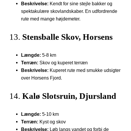
Beskrivelse:
Kendt for sine stejle bakker og
spektakulære skovlandskaber. En udfordrende
rute med mange højdemeter.
13.
Stensballe Skov, Horsens
Længde:
5-8 km
Terræn:
Skov og kuperet terræn
Beskrivelse:
Kuperet rute med smukke udsigter
over Horsens Fjord.
14.
Kalø Slotsruin, Djursland
Længde:
5-10 km
Terræn:
Kyst og skov
Beskrivelse:
Løb langs vandet og forbi de