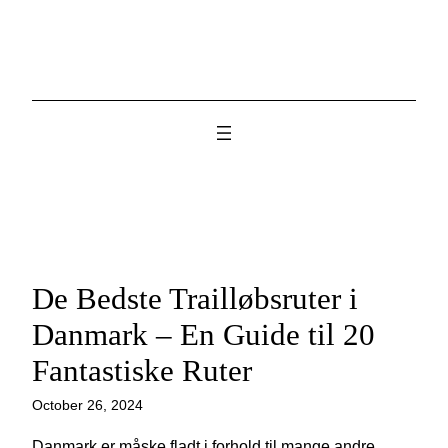
Skip
to
content
De Bedste Trailløbsruter i
Danmark – En Guide til 20
Fantastiske Ruter
October 26, 2024
Danmark er måske fladt i forhold til mange andre