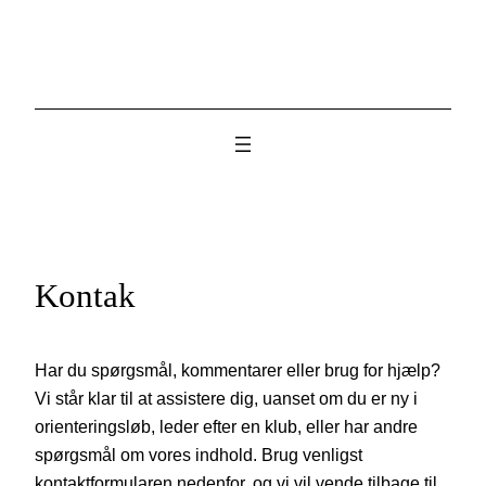
Skip
to
content
Kontak
Har du spørgsmål, kommentarer eller brug for hjælp?
Vi står klar til at assistere dig, uanset om du er ny i
orienteringsløb, leder efter en klub, eller har andre
spørgsmål om vores indhold. Brug venligst
kontaktformularen nedenfor, og vi vil vende tilbage til