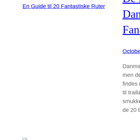
Dan
Fan
Octobe
Danmar
men det
findes
til tra
smukke
de 20 