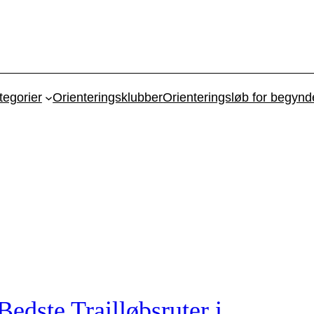
tegorier
Orienteringsklubber
Orienteringsløb for begynd
Bedste Trailløbsruter i