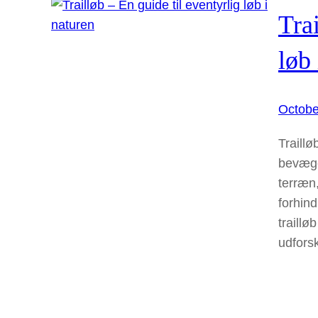
Trai
løb 
Octobe
Traillø
bevæge
terræn,
forhind
traillø
udforsk